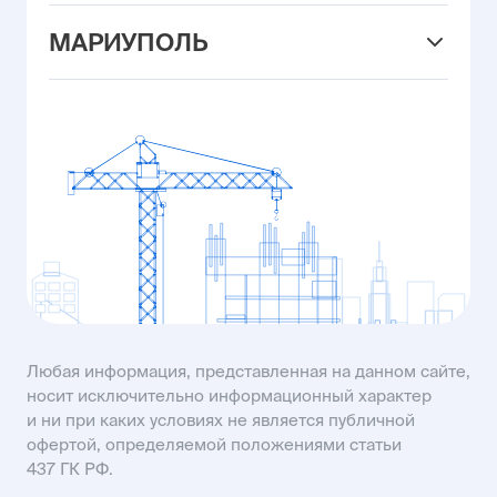
ул. Вересаева, 101/3
+7 (905) 469-15-26
ул. Левобережная, 6/6
MAIL26@USIMAIL.RU
МАРИУПОЛЬ
ул. Владимира Жоги, 6
MAIL23@USIMAIL.RU
ул. Промышленная, 23
+7 (903) 410-00-25
ул. Рассветная, 8
MAIL61@USIMAIL.RU
пр-кт Строителей, 93А
KISLOVODSK@USIMAIL.RU
SALES61@USIMAIL.RU
Любая информация, представленная на данном сайте,
носит исключительно информационный характер
и ни при каких условиях не является публичной
офертой, определяемой положениями статьи
437 ГК РФ.