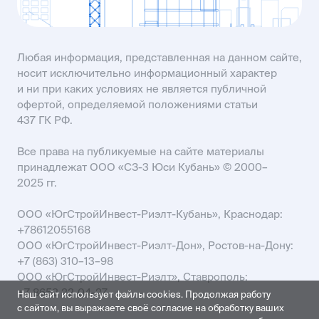
Любая информация, представленная на данном сайте,
носит исключительно информационный характер
и ни при каких условиях не является публичной
офертой, определяемой положениями статьи
437 ГК РФ.
Все права на публикуемые на сайте материалы
принадлежат ООО «СЗ-3 Юси Кубань» © 2000–
2025 гг.
ООО «ЮгСтройИнвест-Риэлт-Кубань», Краснодар:
+78612055168
ООО «ЮгСтройИнвест-Риэлт-Дон», Ростов-на-Дону:
+7 (863) 310–13–98
ООО «ЮгСтройИнвест-Риэлт», Ставрополь:
+7 8652 22-04-27
Наш сайт использует файлы cookies. Продолжая работу
с сайтом, вы выражаете своё согласие на обработку ваших