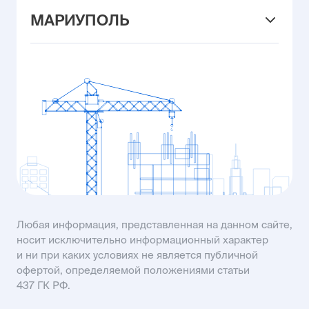
ул. Вересаева, 101/3
+7 (905) 469-15-26
ул. Левобережная, 6/6
MAIL26@USIMAIL.RU
МАРИУПОЛЬ
ул. Владимира Жоги, 6
MAIL23@USIMAIL.RU
ул. Промышленная, 23
+7 (903) 410-00-25
ул. Рассветная, 8
MAIL61@USIMAIL.RU
пр-кт Строителей, 93А
KISLOVODSK@USIMAIL.RU
SALES61@USIMAIL.RU
Любая информация, представленная на данном сайте,
носит исключительно информационный характер
и ни при каких условиях не является публичной
офертой, определяемой положениями статьи
437 ГК РФ.