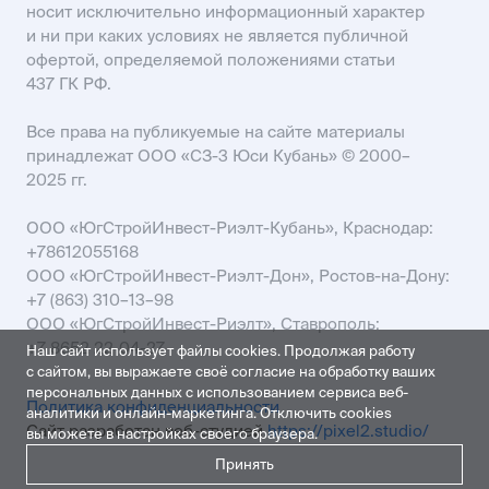
носит исключительно информационный характер
и ни при каких условиях не является публичной
офертой, определяемой положениями статьи
437 ГК РФ.
Все права на публикуемые на сайте материалы
принадлежат ООО «СЗ-3 Юси Кубань» © 2000–
2025 гг.
ООО «ЮгСтройИнвест-Риэлт-Кубань», Краснодар:
+78612055168
ООО «ЮгСтройИнвест-Риэлт-Дон», Ростов-на-Дону:
+7 (863) 310–13–98
ООО «ЮгСтройИнвест-Риэлт», Ставрополь:
+7 8652 22-04-27
Наш сайт использует файлы cookies. Продолжая работу
с сайтом, вы выражаете своё согласие на обработку ваших
персональных данных с использованием сервиса веб-
Политика конфиденциальности
аналитики и онлайн-маркетинга. Отключить cookies
Сайт разработан веб-студией
https://pixel2.studio/
вы можете в настройках своего браузера.
Принять