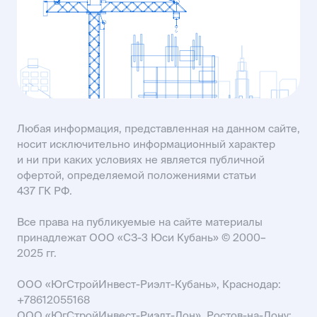
KISLOVODSK@USIMAIL.RU
SALES61@USIMAIL.RU
Любая информация, представленная на данном сайте,
носит исключительно информационный характер
и ни при каких условиях не является публичной
офертой, определяемой положениями статьи
437 ГК РФ.
Все права на публикуемые на сайте материалы
принадлежат ООО «СЗ-3 Юси Кубань» © 2000–
2025 гг.
ООО «ЮгСтройИнвест-Риэлт-Кубань», Краснодар:
+78612055168
ООО «ЮгСтройИнвест-Риэлт-Дон», Ростов-на-Дону: