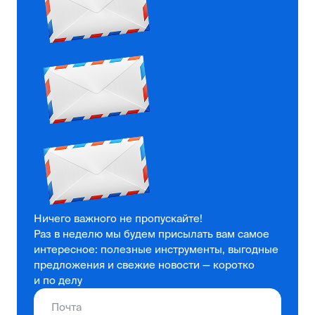
Ничего важного не пропускайте!
Раз в неделю мы будем присылать вам самое
интересное: полезные инструменты, выгодные
предложения и свежие новости — коротко
и по делу