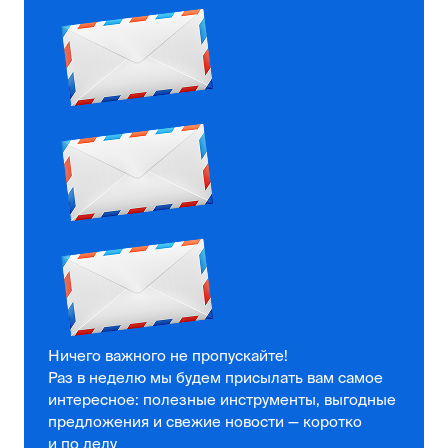
Ничего важного не пропускайте!
Раз в неделю мы будем присылать вам самое
интересное: полезные инструменты, выгодные
предложения и свежие новости — коротко
и по делу