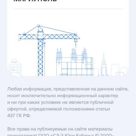
ул. Владимира Жоги, 6
MAIL23@USIMAIL.RU
ул. Промышленная, 23
+7 (903) 410-00-25
ул. Рассветная, 8
MAIL61@USIMAIL.RU
пр-кт Строителей, 93А
KISLOVODSK@USIMAIL.RU
SALES61@USIMAIL.RU
Любая информация, представленная на данном сайте,
носит исключительно информационный характер
и ни при каких условиях не является публичной
офертой, определяемой положениями статьи
437 ГК РФ.
Все права на публикуемые на сайте материалы
принадлежат ООО «СЗ-3 Юси Кубань» © 2000–