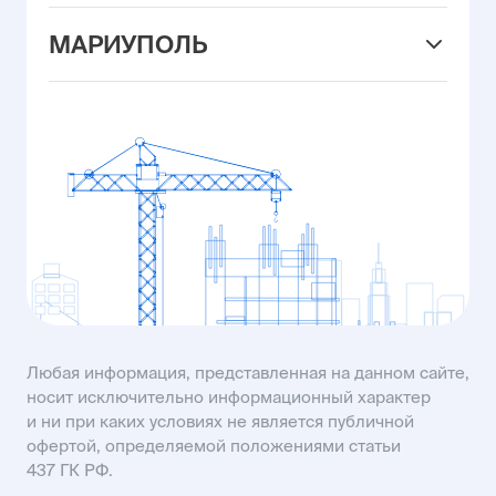
ул. Вересаева, 101/3
+7 (905) 469-15-26
ул. Левобережная, 6/6
MAIL26@USIMAIL.RU
МАРИУПОЛЬ
ул. Владимира Жоги, 6
MAIL23@USIMAIL.RU
ул. Промышленная, 23
+7 (903) 410-00-25
ул. Рассветная, 8
MAIL61@USIMAIL.RU
пр-кт Строителей, 93А
KISLOVODSK@USIMAIL.RU
SALES61@USIMAIL.RU
Любая информация, представленная на данном сайте,
носит исключительно информационный характер
и ни при каких условиях не является публичной
офертой, определяемой положениями статьи
437 ГК РФ.