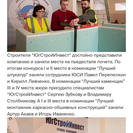
Строители “ЮгСтройИнвест” достойно представили
компанию и заняли места на пьедестале почета. По
итогам конкурса I и II место в номинации “Лучший
штукатур” заняли сотрудники ЮСИ Павел Перепелкин
и Кирилл Левченко. В номинации “Лучший каменщик”
III и IV места жюри присудило специалистам
“ЮгСтройИнвест” Сергею Зубкову и Владимиру
Столбникову. А I и III места в номинации “Лучший
монтажник каркасно-обшивных конструкций” заняли
Артур Акаев и Игорь Иваненко.