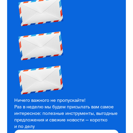
Ничего важного не пропускайте!
Раз в неделю мы будем присылать вам самое
интересное: полезные инструменты, выгодные
предложения и свежие новости — коротко
и по делу