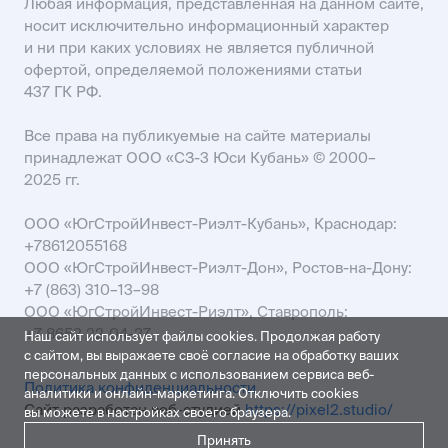
Любая информация, представленная на данном сайте,
носит исключительно информационный характер
и ни при каких условиях не является публичной
офертой, определяемой положениями статьи
437 ГК РФ.
Все права на публикуемые на сайте материалы
принадлежат ООО «СЗ-3 Юси Кубань» © 2000–
2025 гг.
ООО «ЮгСтройИнвест-Риэлт-Кубань», Краснодар:
+78612055168
ООО «ЮгСтройИнвест-Риэлт-Дон», Ростов-на-Дону:
+7 (863) 310–13–98
ООО «ЮгСтройИнвест-Риэлт», Ставрополь:
+7 8652 22-04-27
Наш сайт использует файлы cookies. Продолжая работу
с сайтом, вы выражаете своё согласие на обработку ваших
персональных данных с использованием сервиса веб-
Политика конфиденциальности
аналитики и онлайн-маркетинга. Отключить cookies
Сайт разработан веб-студией
https://pixel2.studio/
вы можете в настройках своего браузера.
Принять