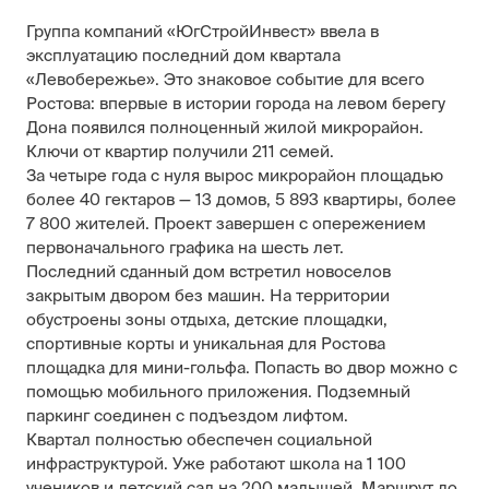
Группа компаний «ЮгСтройИнвест» ввела в
эксплуатацию последний дом квартала
«Левобережье». Это знаковое событие для всего
Ростова: впервые в истории города на левом берегу
Дона появился полноценный жилой микрорайон.
Ключи от квартир получили 211 семей.
За четыре года с нуля вырос микрорайон площадью
более 40 гектаров — 13 домов, 5 893 квартиры, более
7 800 жителей. Проект завершен с опережением
первоначального графика на шесть лет.
Последний сданный дом встретил новоселов
закрытым двором без машин. На территории
обустроены зоны отдыха, детские площадки,
спортивные корты и уникальная для Ростова
площадка для мини-гольфа. Попасть во двор можно с
помощью мобильного приложения. Подземный
паркинг соединен с подъездом лифтом.
Квартал полностью обеспечен социальной
инфраструктурой. Уже работают школа на 1 100
учеников и детский сад на 200 малышей. Маршрут до