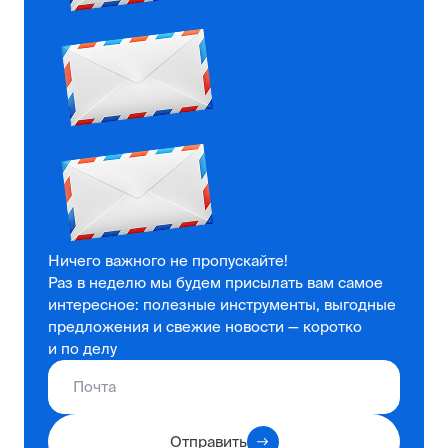
Ничего важного не пропускайте!
Раз в неделю мы будем присылать вам самое
интересное: полезные инструменты, выгодные
предложения и свежие новости — коротко
и по делу
Отправить