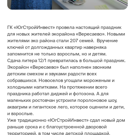
ГК «ЮгСтройИнвест» провела настоящий праздник
для новых жителей экорайона «Вересаево». Новыми
жителями эко района стали 207 семей. Вручение
ключей от долгожданных квартир наверняка
запомнится не только взрослым, но и детям.
Сдача литера 12/1 превратилась в большой праздник.
Экорайон «Вересаево» был наполнен звонким
детским смехом и звуками радости всех
собравшихся. Новоселов угощали мороженым и
холодными напитками. На протяжении всего
праздника работал диджей и фотозона. А для
маленьких ростовчан устроили поролоновое шоу,
аквагрим и гигантское лего, которое оценили и дети,
и взрослые.
Уже традиционно «ЮгСтройИнвест» сдал новый дом
раньше срока и с благоустроенной дворовой
территорией, в том числе детской площадкой.