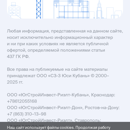
Любая информация, представленная на данном сайте,
носит исключительно информационный характер
и ни при каких условиях не является публичной
офертой, определяемой положениями статьи
437 ГК РФ.
Все права на публикуемые на сайте материалы
принадлежат ООО «СЗ-3 Юси Кубань» © 2000–
2025 гг.
ООО «ЮгСтройИнвест-Риэлт-Кубань», Краснодар:
+78612055168
ООО «ЮгСтройИнвест-Риэлт-Дон», Ростов-на-Дону:
+7 (863) 310–13–98
ООО «ЮгСтройИнвест-Риэлт», Ставрополь:
+7 8652 22-04-27
Наш сайт использует файлы cookies. Продолжая работу