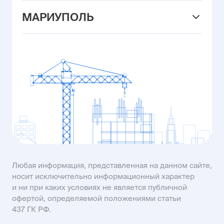
ул. Вересаева, 101/3
+7 (905) 469-15-26
ул. Левобережная, 6/6
MAIL26@USIMAIL.RU
МАРИУПОЛЬ
ул. Владимира Жоги, 6
MAIL23@USIMAIL.RU
ул. Промышленная, 23
+7 (903) 410-00-25
ул. Рассветная, 8
MAIL61@USIMAIL.RU
пр-кт Строителей, 93А
KISLOVODSK@USIMAIL.RU
SALES61@USIMAIL.RU
Любая информация, представленная на данном сайте,
носит исключительно информационный характер
и ни при каких условиях не является публичной
офертой, определяемой положениями статьи
437 ГК РФ.