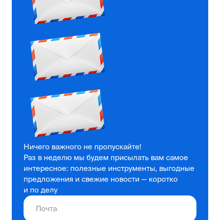
Ничего важного не пропускайте!
Раз в неделю мы будем присылать вам самое
интересное: полезные инструменты, выгодные
предложения и свежие новости — коротко
и по делу