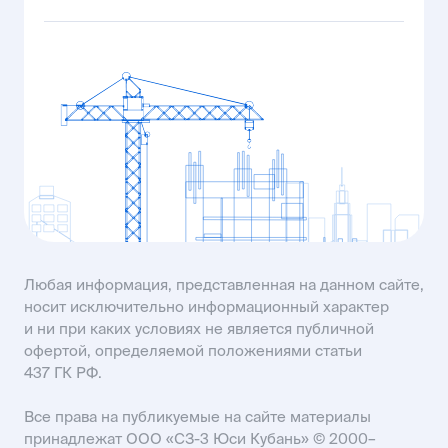
ул. Владимира Жоги, 6
MAIL23@USIMAIL.RU
ул. Промышленная, 23
+7 (903) 410-00-25
ул. Рассветная, 8
MAIL61@USIMAIL.RU
пр-кт Строителей, 93А
KISLOVODSK@USIMAIL.RU
SALES61@USIMAIL.RU
Любая информация, представленная на данном сайте,
носит исключительно информационный характер
и ни при каких условиях не является публичной
офертой, определяемой положениями статьи
437 ГК РФ.
Все права на публикуемые на сайте материалы
принадлежат ООО «СЗ-3 Юси Кубань» © 2000–