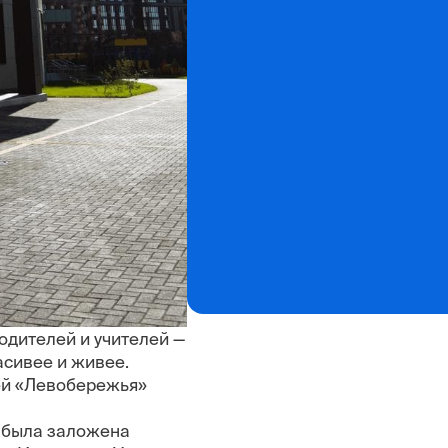
одителей и учителей —
асивее и живее.
ей «Левобережья»
х была заложена