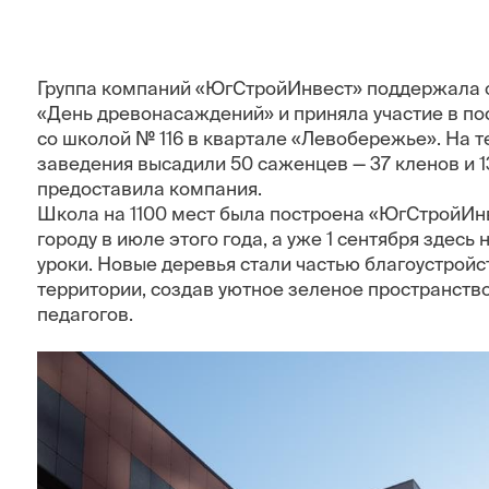
«ПЕРВЫЙ»
Группа компаний «ЮгСтройИнвест» поддержала 
Архитектурный квартал
«День древонасаждений» и приняла участие в по
со школой № 116 в квартале «Левобережье». На т
заведения высадили 50 саженцев — 37 кленов и 1
предоставила компания.
Школа на 1100 мест была построена «ЮгСтройИн
городу в июле этого года, а уже 1 сентября здесь
уроки. Новые деревья стали частью благоустрой
территории, создав уютное зеленое пространство
педагогов.