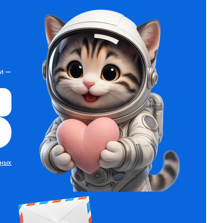
и —
нных