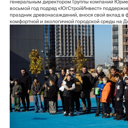
генеральным директором Группы компаний Юри
восьмой год подряд «ЮгСтройИнвест» поддержи
праздник древонасаждений, внося свой вклад в
комфортной и экологичной городской среды на До