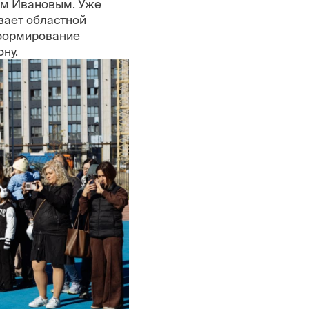
ем Ивановым. Уже
вает областной
 формирование
ну.