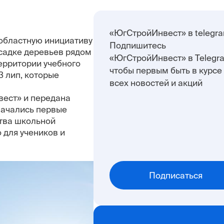
«ЮгСтройИнвест» в telegr
областную инициативу
Подпишитесь
садке деревьев рядом
«ЮгСтройИнвест» в Telegr
ерритории учебного
чтобы первым быть в курсе
3 лип, которые
всех новостей и акций
вест» и передана
 начались первые
ства школьной
 для учеников и
Подписаться