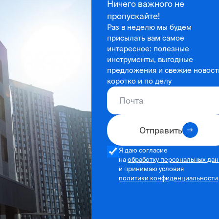
Ничего важного не
пропускайте!
Раз в неделю мы будем
присылать вам самое
интересное: полезные
инструменты, выгодные
предложения и свежие новост
коротко и по делу
Отправить
Я даю согласие
на
обработку персональных да
и принимаю условия
политики конфиденциальности