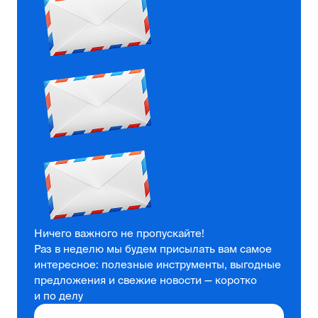
Ничего важного не пропускайте!
Раз в неделю мы будем присылать вам самое
интересное: полезные инструменты, выгодные
предложения и свежие новости — коротко
и по делу